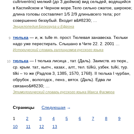
cultriventris) мелкий (до 3 дюймов) вид сельдей, водящийся
в Каспийском и Черном море.Тело сильно сжатое, широкое;
длина головы составляет 1/5 2/9 длинывсего тела; рот
совершенно беззубый. Входит в&#8230; …
Энциклопедия Брокгауза и Ефрона
тюлька
— и, ж. tulle m. прост. Тюлевая занавеска. Тюльки
9
надо уже перестирать. Слышано в Чите 22. 2. 2001 …
Исторический словарь галлицизмов русского языка
тюлька
— I тюлька лисица , тат. (Даль). Заимств. из тюрк.,
10
ср. крым. тат., кыпч., казах., алт., тел. tülkü, узбек. tulki, тур.
tilki – то же (Радлов 3, 1385, 1570, 1768). II тюлька I чурбан,
обрубок , вологодск., пенз., вятск. (Даль). Едва ли
связано&#8230; …
Этимологический словарь русского языка Макса Фасмера
Страницы
Следующая
→
1
2
3
4
5
6
7
8
9
10
11
12
13