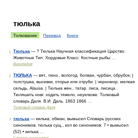
тюлька
Толкование
Перевод
Книги
Тюлька
— ? Тюлька Научная классификация Царство:
1
Животные Тип: Хордовые Класс: Костные рыбы …
Википедия
ТЮЛЬКА
— вят., пенз., вологод. болван, чурбан, обрубок; |
2
толстушка, высевки, оторье или отруби. | черномор. мелкая
сельдь, Alausa. | Тюлька жен., татар. лиса, лисица.
Тюляшить новг. ходить тяжело, неуклюже. Толковый
словарь Даля. В.И. Даль. 1863 1866 …
Толковый словарь Даля
тюлька
— килька; обман, вымысел Словарь русских
3
синонимов. тюлька сущ., кол во синонимов: 7 • вымысел
(52) • килька …