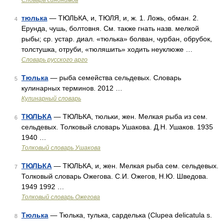
Словарь синонимов
тюлька
— ТЮЛЬКА, и, ТЮЛЯ, и, ж. 1. Ложь, обман. 2.
4
Ерунда, чушь, болтовня. См. также гнать назв. мелкой
рыбы; ср. устар. диал. «тюлька» болван, чурбан, обрубок,
толстушка, отруби, «тюляшить» ходить неуклюже …
Словарь русского арго
Тюлька
— рыба семейства сельдевых. Словарь
5
кулинарных терминов. 2012 …
Кулинарный словарь
ТЮЛЬКА
— ТЮЛЬКА, тюльки, жен. Мелкая рыба из сем.
6
сельдевых. Толковый словарь Ушакова. Д.Н. Ушаков. 1935
1940 …
Толковый словарь Ушакова
ТЮЛЬКА
— ТЮЛЬКА, и, жен. Мелкая рыба сем. сельдевых.
7
Толковый словарь Ожегова. С.И. Ожегов, Н.Ю. Шведова.
1949 1992 …
Толковый словарь Ожегова
Тюлька
— Тюлька, тулька, сарделька (Clupea delicatula s.
8